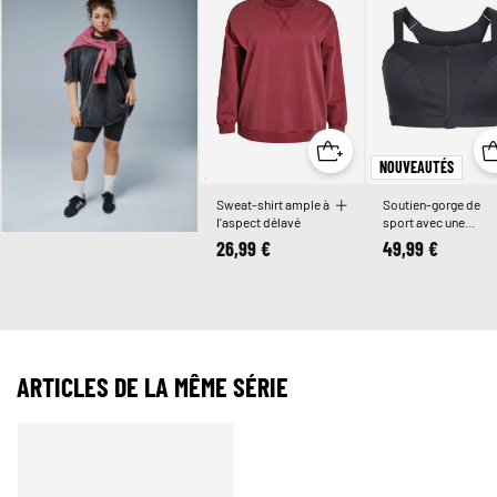
NOUVEAUTÉS
Sweat-shirt ample à
Soutien-gorge de
l'aspect délavé
sport avec une
fermeture sur le
26,99 €
49,99 €
devant et un
maintien élevé
ARTICLES DE LA MÊME SÉRIE