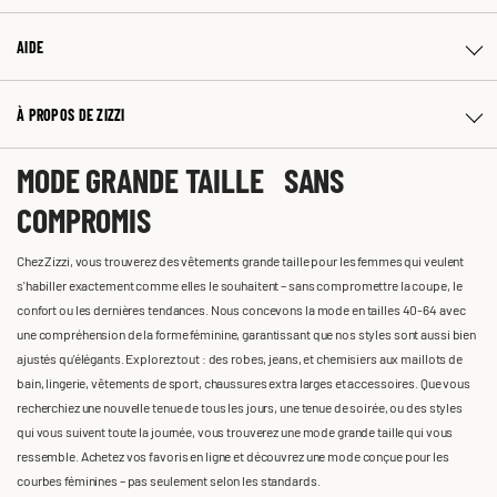
AIDE
À PROPOS DE ZIZZI
MODE GRANDE TAILLE SANS
COMPROMIS
Chez Zizzi, vous trouverez des vêtements grande taille pour les femmes qui veulent
s'habiller exactement comme elles le souhaitent – sans compromettre la coupe, le
confort ou les dernières tendances. Nous concevons la mode en tailles 40-64 avec
une compréhension de la forme féminine, garantissant que nos styles sont aussi bien
ajustés qu'élégants. Explorez tout : des robes, jeans, et chemisiers aux maillots de
bain, lingerie, vêtements de sport, chaussures extra larges et accessoires. Que vous
recherchiez une nouvelle tenue de tous les jours, une tenue de soirée, ou des styles
qui vous suivent toute la journée, vous trouverez une mode grande taille qui vous
ressemble. Achetez vos favoris en ligne et découvrez une mode conçue pour les
courbes féminines – pas seulement selon les standards.