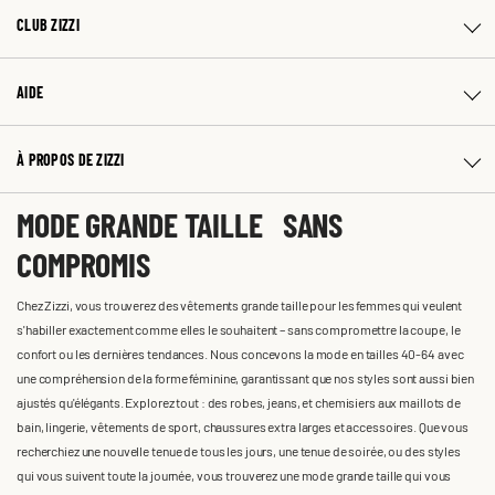
CLUB ZIZZI
AIDE
À PROPOS DE ZIZZI
MODE GRANDE TAILLE SANS
COMPROMIS
Chez Zizzi, vous trouverez des vêtements grande taille pour les femmes qui veulent
s'habiller exactement comme elles le souhaitent – sans compromettre la coupe, le
confort ou les dernières tendances. Nous concevons la mode en tailles 40-64 avec
une compréhension de la forme féminine, garantissant que nos styles sont aussi bien
ajustés qu'élégants. Explorez tout : des robes, jeans, et chemisiers aux maillots de
bain, lingerie, vêtements de sport, chaussures extra larges et accessoires. Que vous
recherchiez une nouvelle tenue de tous les jours, une tenue de soirée, ou des styles
qui vous suivent toute la journée, vous trouverez une mode grande taille qui vous