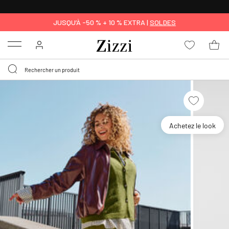
LIVRAISON GRATUITE
DÈS 59 €*
JUSQU’À -50 % + 10 % EXTRA |
SOLDES
Menu
Achetez le look