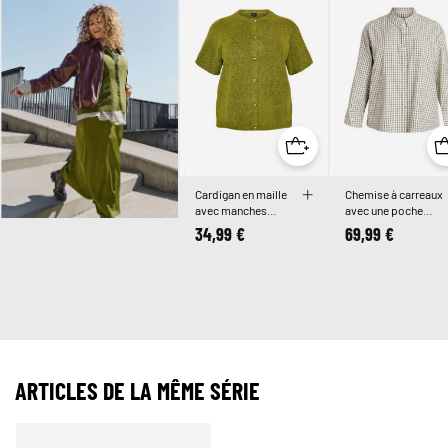
Cardigan en maille
Chemise à carreaux
avec manches
avec une poche
courtes
poitrine
34,99 €
69,99 €
ARTICLES DE LA MÊME SÉRIE