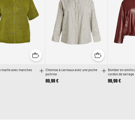
n maille avec manches
Chemise à carreaux avec une poche
Bomber en similicu
poitrine
cordon de serrage
69,99 €
99,99 €