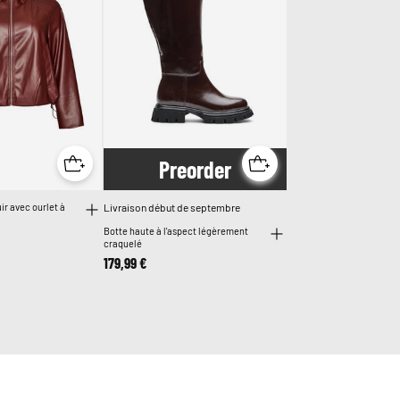
Pre
order
ir avec ourlet à
Livraison début de septembre
Botte haute à l'aspect légèrement
craquelé
179,99 €