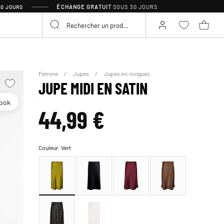
ÉCHANGE GRATUIT
SOUS 30 JOURS
30 JOURS
Femme
Jupes
Jupes mi-longues
JUPE MIDI EN SATIN
look
44,99 €
Couleur:
Vert