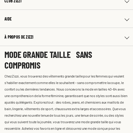
CLUB ZIZZI
AIDE
À PROPOS DE ZIZZI
MODE GRANDE TAILLE SANS
COMPROMIS
Chez Zizzi, vous trouverez des vêtements grande taille pour les femmes qui veulent
s'habiller exactement comme elles le souhaitent – sans compromettre la coupe, le
confort ou les dernières tendances. Nous concevons la mode en tailles 40-64 avec
une compréhension de la forme féminine, garantissant que nos styles sont aussi bien
ajustés qu'élégants. Explorez tout : des robes, jeans, et chemisiers aux maillots de
bain, lingerie, vêtements de sport, chaussures extra larges et accessoires. Que vous
recherchiez une nouvelle tenue de tous les jours, une tenue de soirée, ou des styles
qui vous suivent toute la journée, vous trouverez une mode grande taille qui vous
ressemble. Achetez vos favoris en ligne et découvrez une mode conçue pour les