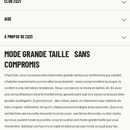
CLUB ZIZZI
AIDE
À PROPOS DE ZIZZI
MODE GRANDE TAILLE SANS
COMPROMIS
Chez Zizzi, vous trouverez des vêtements grande taille pour les femmes qui veulent
s'habiller exactement comme elles le souhaitent – sans compromettre la coupe, le
confort ou les dernières tendances. Nous concevons la mode en tailles 40-64 avec
une compréhension de la forme féminine, garantissant que nos styles sont aussi bien
ajustés qu'élégants. Explorez tout : des robes, jeans, et chemisiers aux maillots de
bain, lingerie, vêtements de sport, chaussures extra larges et accessoires. Que vous
recherchiez une nouvelle tenue de tous les jours, une tenue de soirée, ou des styles
qui vous suivent toute la journée, vous trouverez une mode grande taille qui vous
ressemble. Achetez vos favoris en ligne et découvrez une mode conçue pour les