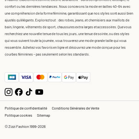
confort ou les dernières tendances. Nous concevons la mode en tailles 40-64 avec
une compréhension de la forme féminine, garantissant que nos styles sont aussi bien
ajustés qu'élégants. Explorez tout : des robes, jeans, et chemisiers aux maillots de
bain, lingerie, vêtements de sport, chaussures extra larges et accessoires. Que vous
recherchiez une nouvelle tenue de tous les jours, une tenue de soirée, ou des styles
qui vous suivent toute la journée, vous trouverez une mode grande taille qui vous
ressemble. Achetez vos favoris en ligne et découvrez une mode conçue pour les
courbes féminines – pas seulement selon les standards.
Politique de confidentialité
Conditions Générales de Vente
Politique cookies
Sitemap
© Zizzi Fashion 1999-2026