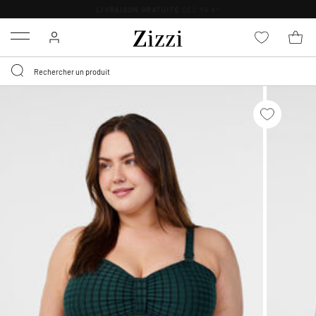
LIVRAISON GRATUITE
DÈS 59 €*
Menu