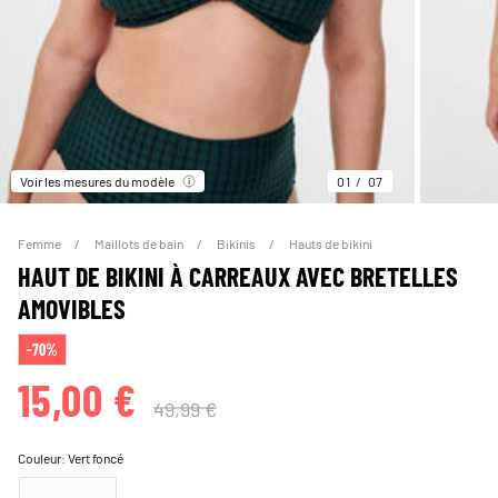
Voir les mesures du modèle
01
07
Femme
Maillots de bain
Bikinis
Hauts de bikini
HAUT DE BIKINI À CARREAUX AVEC BRETELLES
AMOVIBLES
-70%
15,00 €
49,99 €
Couleur:
Vert foncé