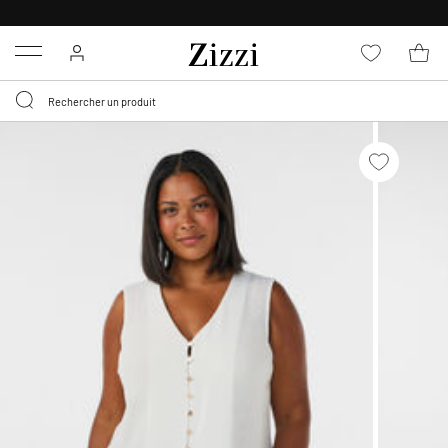
LIVRAISON GRATUITE
DÈS 59 €*
Menu