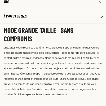
AIDE
À PROPOS DE ZIZZI
MODE GRANDE TAILLE SANS
COMPROMIS
Chez Zizzi, vous trouverez des vêtements grande taille pour les femmes qui veulent
s'habiller exactement comme elles le souhaitent – sans compromettre la coupe, le
confort ou les dernières tendances. Nous concevons la mode en tailles 40-64 avec
une compréhension de la forme féminine, garantissant que nos styles sont aussi bien
ajustés qu'élégants. Explorez tout : des robes, jeans, et chemisiers aux maillots de
bain, lingerie, vêtements de sport, chaussures extra larges et accessoires. Que vous
recherchiez une nouvelle tenue de tous les jours, une tenue de soirée, ou des styles
qui vous suivent toute la journée, vous trouverez une mode grande taille qui vous
ressemble. Achetez vos favoris en ligne et découvrez une mode conçue pour les
courbes féminines – pas seulement selon les standards.