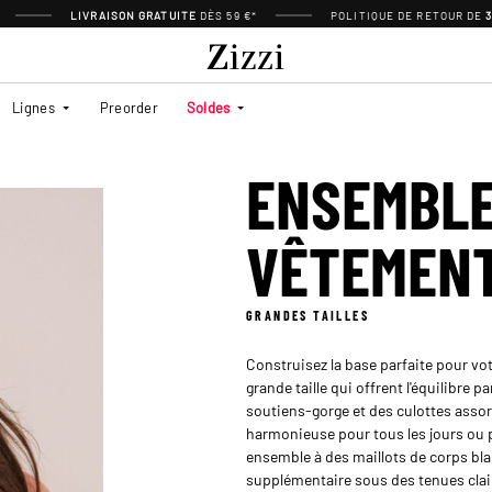
LIVRAISON GRATUITE
DÈS 59 €*
POLITIQUE DE RETOUR DE
Lignes
Preorder
Soldes
ENSEMBLE
VÊTEMEN
GRANDES TAILLES
Construisez la base parfaite pour v
grande taille qui offrent l'équilibre 
soutiens-gorge et des culottes assor
harmonieuse pour tous les jours ou po
ensemble à des maillots de corps bla
supplémentaire sous des tenues clai