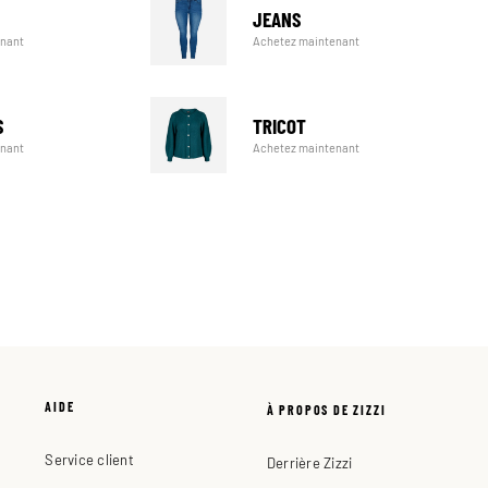
JEANS
Achetez maintenant
enant
TRICOT
S
Achetez maintenant
enant
AIDE
À PROPOS DE ZIZZI
Service client
Derrière Zizzi