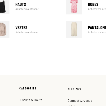
HAUTS
ROBES
Achetez maintenant
Achetez maint
VESTES
PANTALON
Achetez maintenant
Achetez maint
CATÉGORIES
CLUB ZIZZI
T-shirts & Hauts
Connectez-vous /