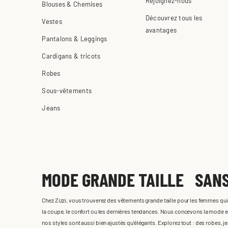
Rejoignez-nous
Blouses & Chemises
Découvrez tous les
Vestes
avantages
Pantalons & Leggings
Cardigans & tricots
Robes
Sous-vêtements
Jeans
MODE GRANDE TAILLE SAN
Chez Zizzi, vous trouverez des vêtements grande taille pour les femmes qu
la coupe, le confort ou les dernières tendances. Nous concevons la mode e
nos styles sont aussi bien ajustés qu'élégants. Explorez tout : des robes, j