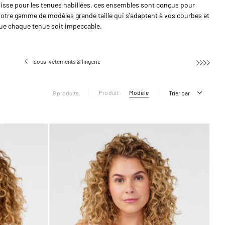
lisse pour les tenues habillées, ces ensembles sont conçus pour
otre gamme de modèles grande taille qui s'adaptent à vos courbes et
que chaque tenue soit impeccable.
Sous-vêtements & lingerie
Ensemble
Produit
Modèle
9 produits
Trier par