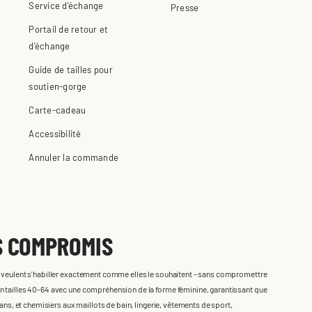
Service d'échange
Presse
Portail de retour et
d'échange
Guide de tailles pour
soutien-gorge
Carte-cadeau
Accessibilité
Annuler la commande
S COMPROMIS
i veulent s'habiller exactement comme elles le souhaitent – sans compromettre
n tailles 40-64 avec une compréhension de la forme féminine, garantissant que
eans, et chemisiers aux maillots de bain, lingerie, vêtements de sport,