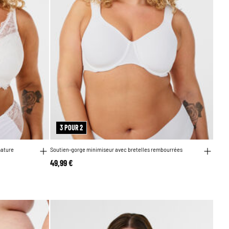
3 POUR 2
mature
Soutien-gorge minimiseur avec bretelles rembourrées
49,99 €