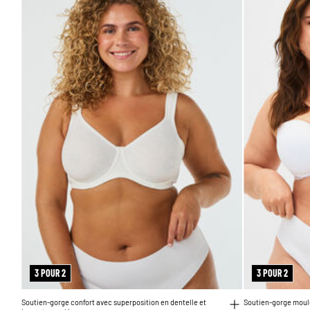
3 POUR 2
3 POUR 2
Soutien-gorge confort avec superposition en dentelle et
Soutien-gorge moulé