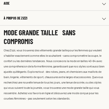
AIDE
À PROPOS DE ZIZZI
MODE GRANDE TAILLE SANS
COMPROMIS
Chez Zizzi, vous trouverez des vêtements grande taille pour les femmes qui veulent
s'habiller exactement comme elles le souhaitent – sans compromettre la coupe, le
confort ou les dernières tendances. Nous concevons la mode en tailles 40-64 avec
une compréhension de la forme féminine, garantissant que nos styles sont aussi bien
ajustés qu'élégants. Explorez tout : des robes, jeans, et chemisiers aux maillots de
bain, lingerie, vêtements de sport, chaussures extra larges et accessoires. Que vous
recherchiez une nouvelle tenue de tous les jours, une tenue de soirée, ou des styles
qui vous suivent toute la journée, vous trouverez une mode grande taille qui vous
ressemble. Achetez vos favoris en ligne et découvrez une mode conçue pour les
courbes féminines – pas seulement selon les standards.