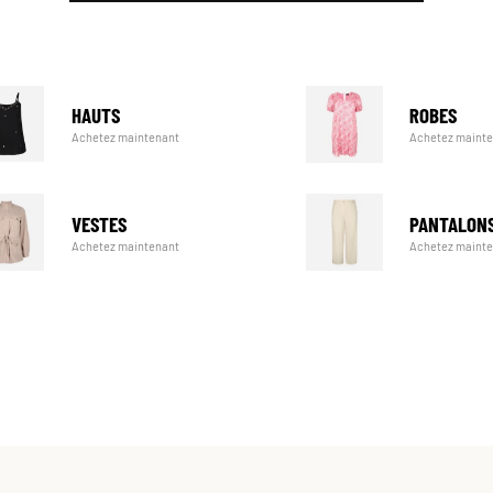
HAUTS
ROBES
Achetez maintenant
Achetez maint
VESTES
PANTALON
Achetez maintenant
Achetez maint