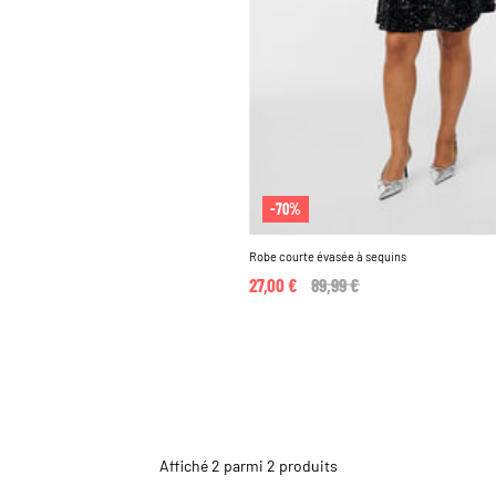
-70%
Robe courte évasée à sequins
27,00 €
Price reduced from
89,99 €
to
Affiché 2 parmi 2 produits