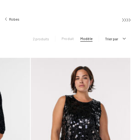
Robes
Robes de cocktail
Produit
Modèle
2 produits
Trier par