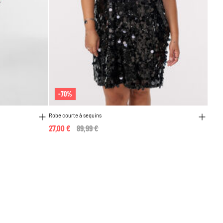
-70%
Robe courte à sequins
27,00 €
Price reduced from
89,99 €
to