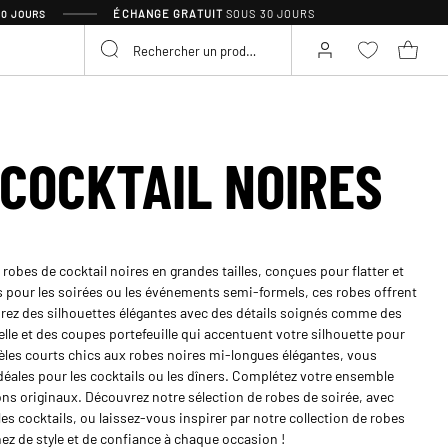
ÉCHANGE GRATUIT
SOUS 30 JOURS
30 JOURS
 COCKTAIL NOIRES
obes de cocktail noires en grandes tailles, conçues pour flatter et
es pour les soirées ou les événements semi-formels, ces robes offrent
orez des silhouettes élégantes avec des détails soignés comme des
lle et des coupes portefeuille qui accentuent votre silhouette pour
es courts chics aux robes noires mi-longues élégantes, vous
déales pour les cocktails ou les dîners. Complétez votre ensemble
lons originaux. Découvrez notre sélection de robes de soirée, avec
s cocktails, ou laissez-vous inspirer par notre collection de robes
nez de style et de confiance à chaque occasion !