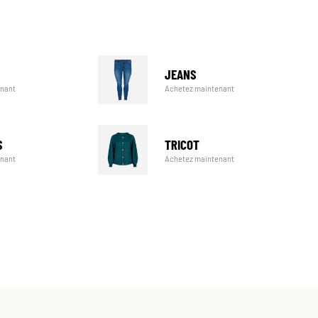
JEANS
Achetez maintenant
enant
TRICOT
S
Achetez maintenant
enant