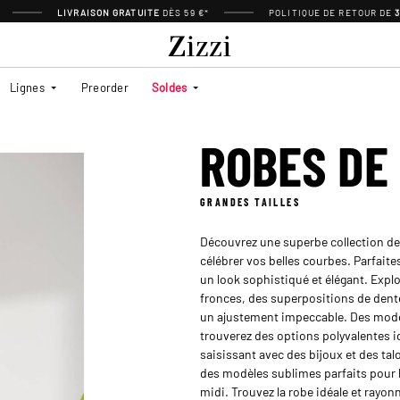
LIVRAISON GRATUITE
DÈS 59 €*
POLITIQUE DE RETOUR DE
Lignes
Preorder
Soldes
ROBES DE
GRANDES TAILLES
Découvrez une superbe collection de r
célébrer vos belles courbes. Parfait
un look sophistiqué et élégant. Expl
fronces, des superpositions de dente
un ajustement impeccable. Des modèl
trouverez des options polyvalentes i
saisissant avec des bijoux et des ta
des modèles sublimes parfaits pour le
midi. Trouvez la robe idéale et rayon