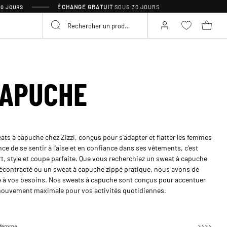
ÉCHANGE GRATUIT
SOUS 30 JOURS
30 JOURS
CAPUCHE
ats à capuche chez Zizzi, conçus pour s'adapter et flatter les femmes
 de se sentir à l'aise et en confiance dans ses vêtements, c'est
rt, style et coupe parfaite. Que vous recherchiez un sweat à capuche
décontracté ou un sweat à capuche zippé pratique, nous avons de
re à vos besoins. Nos sweats à capuche sont conçus pour accentuer
e mouvement maximale pour vos activités quotidiennes.
 femme