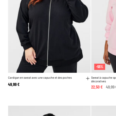
-55%
Cardigan en sweat avec une capuche et des poches
Sweat à capuche spo
décoratives
49,99 €
22,50 €
Price
49,99 