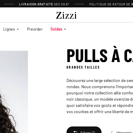
LIVRAISON GRATUITE
DÈS 59 €*
POLITIQUE DE RETOUR DE
Lignes
Preorder
Soldes
PULLS À 
GRANDES TAILLES
Découvrez une large sélection de swe
rondes. Nous comprenons l'importance
pourquoi notre collection allie confo
noir classique, un modèle oversize 
quoi satisfaire vos goûts et répond
vos courbes et offrir une liberté d
Vêtements
Filtres
(1)