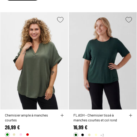
Notre sélection soignée vous garantit de trouver le chemisier vert à manches
courtes grande taille parfait pour rehausser votre beauté naturelle et mettre en
valeur votre style individuel. Du vert émeraude vibrant au vert sauge doux,
découvrez la nuance de vert qui vous fait briller.
Chemisier ample à manches
FLASH - Chemisier tissé à
courtes
manches courtes et col rond
26,99 €
16,99 €
+3