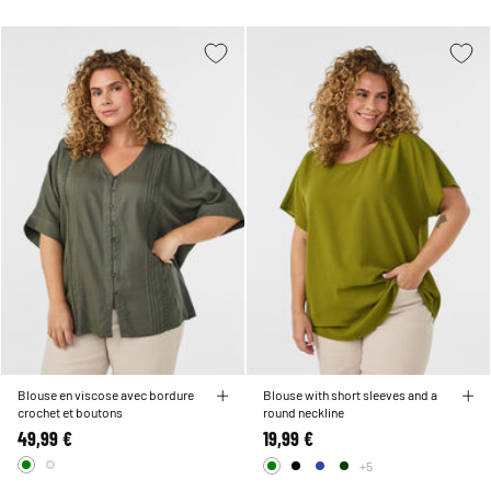
Blouse en viscose avec bordure
Blouse with short sleeves and a
crochet et boutons
round neckline
49,99 €
19,99 €
+5