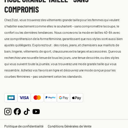
COMPROMIS
Chez Zizzi, vous trouverez des vêtements grande taille pour les femmes qui veulent
s'habiller exactement comme elles le souhaitent – sans compromettre la coupe, le
confort ou les dernières tendances. Nous concevons la mode en tailles 40-64 avec
une compréhension de la forme féminine, garantissant que nos styles sont aussi bien
ajustés qu'élégants. Explorez tout : des robes, jeans, et chemisiers aux maillots de
bain, lingerie, vêtements de sport, chaussures extra larges et accessoires. Que vous
recherchiez une nouvelle tenue de tous les jours, une tenue de soirée, ou des styles
qui vous suivent toute la journée, vous trouverez une mode grande taille qui vous
ressemble. Achetez vos favoris en ligne et découvrez une mode conçue pour les
courbes féminines – pas seulement selon les standards.
Politique de confidentialité
Conditions Générales de Vente