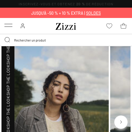
INSCRIVEZ-VOUS ET OBTENEZ
20 %
DE RÉDUCTION
SHOP THE LOOK
JUSQU’À -50 % + 10 % EXTRA |
SOLDES
Menu
SHOP THE LOOK
SHOP THE LOOK
SHOP THE LOOK