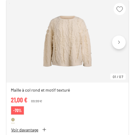
01
/
07
Maille à col rond et motif texturé
21,00 €
Price reduced from
69,99 €
to
-70%
Voir davantage