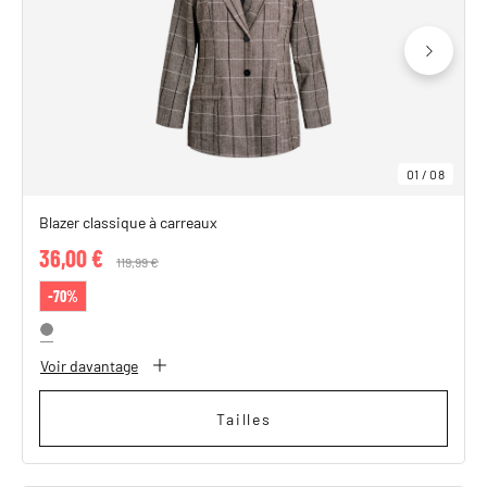
SHOP THE LOOK
01
/
08
Blazer classique à carreaux
36,00 €
Price reduced from
119,99 €
to
-70%
Voir davantage
Tailles