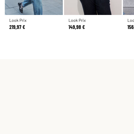
Look Prix
Look Prix
Loo
219,97 €
149,98 €
156