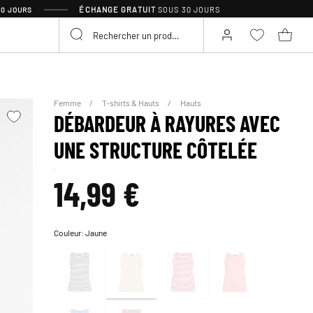
ÉCHANGE GRATUIT
SOUS 30 JOURS
30 JOURS
Femme
T-shirts & Hauts
Hauts
DÉBARDEUR À RAYURES AVEC
UNE STRUCTURE CÔTELÉE
14,99 €
Couleur:
Jaune