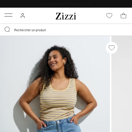
LIVRAISON GRATUITE
DÈS 59 €*
Menu