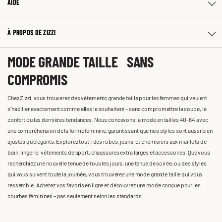
AIDE
À PROPOS DE ZIZZI
MODE GRANDE TAILLE SANS
COMPROMIS
Chez Zizzi, vous trouverez des vêtements grande taille pour les femmes qui veulent
s'habiller exactement comme elles le souhaitent – sans compromettre la coupe, le
confort ou les dernières tendances. Nous concevons la mode en tailles 40-64 avec
une compréhension de la forme féminine, garantissant que nos styles sont aussi bien
ajustés qu'élégants. Explorez tout : des robes, jeans, et chemisiers aux maillots de
bain, lingerie, vêtements de sport, chaussures extra larges et accessoires. Que vous
recherchiez une nouvelle tenue de tous les jours, une tenue de soirée, ou des styles
qui vous suivent toute la journée, vous trouverez une mode grande taille qui vous
ressemble. Achetez vos favoris en ligne et découvrez une mode conçue pour les
courbes féminines – pas seulement selon les standards.