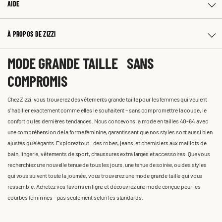
AIDE
À PROPOS DE ZIZZI
MODE GRANDE TAILLE SANS
COMPROMIS
Chez Zizzi, vous trouverez des vêtements grande taille pour les femmes qui veulent
s'habiller exactement comme elles le souhaitent – sans compromettre la coupe, le
confort ou les dernières tendances. Nous concevons la mode en tailles 40-64 avec
une compréhension de la forme féminine, garantissant que nos styles sont aussi bien
ajustés qu'élégants. Explorez tout : des robes, jeans, et chemisiers aux maillots de
bain, lingerie, vêtements de sport, chaussures extra larges et accessoires. Que vous
recherchiez une nouvelle tenue de tous les jours, une tenue de soirée, ou des styles
qui vous suivent toute la journée, vous trouverez une mode grande taille qui vous
ressemble. Achetez vos favoris en ligne et découvrez une mode conçue pour les
courbes féminines – pas seulement selon les standards.