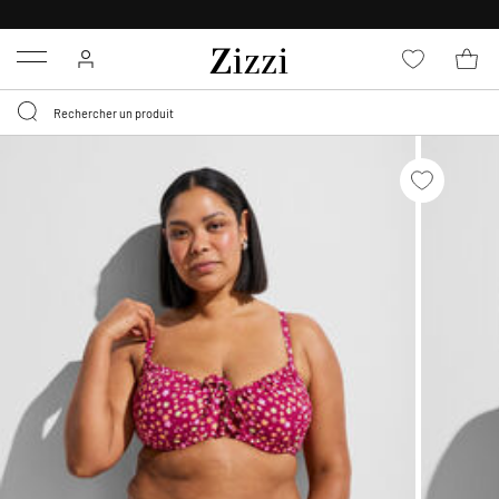
LIVRAISON GRATUITE
DÈS 59 €*
Menu