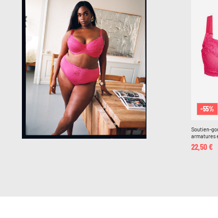
-55%
Soutien-go
armatures 
22,50 €