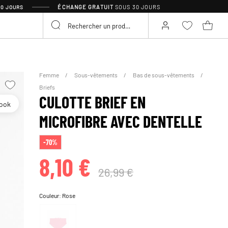
ÉCHANGE GRATUIT
SOUS 30 JOURS
30 JOURS
Femme
Sous-vêtements
Bas de sous-vêtements
Briefs
CULOTTE BRIEF EN
look
MICROFIBRE AVEC DENTELLE
-70%
8,10 €
26,99 €
Couleur:
Rose