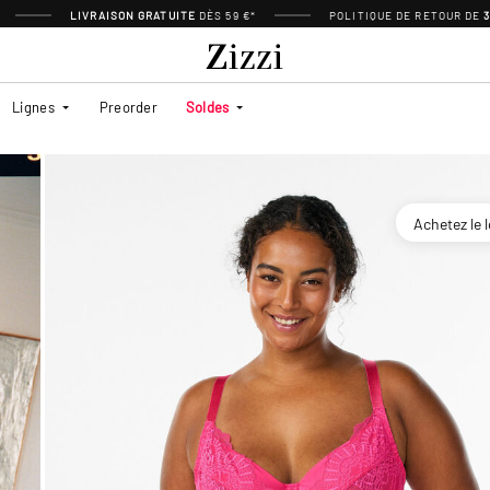
LIVRAISON GRATUITE
DÈS 59 €*
POLITIQUE DE RETOUR DE
Lignes
Preorder
Soldes
Achetez le 