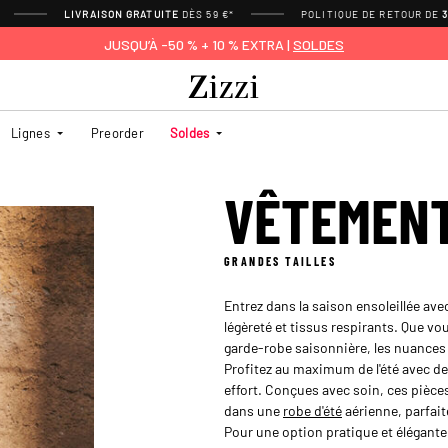
LIVRAISON GRATUITE
DÈS 59 €*
POLITIQUE DE RETOUR DE
JUSQU’À -50 % + 10 % EXTRA |
SOLDES
Lignes
Preorder
Soldes
VÊTEMENT
GRANDES TAILLES
Entrez dans la saison ensoleillée ave
légèreté et tissus respirants. Que vo
garde-robe saisonnière, les nuances 
Profitez au maximum de l'été avec des
effort. Conçues avec soin, ces pièc
dans une
robe d'été
aérienne, parfai
Pour une option pratique et élégante