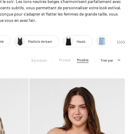
et le soir. Les tons neutres beiges s'harmonisent parfaitement avec
ents subtils, vous permettant de personnaliser votre look estival.
conçue pour s'adapter et flatter les femmes de grande taille, vous
e vous en avez l'air.
été
Maillots de bain
Hauts
Shorts
Produit
Modèle
8 produits
Trier par