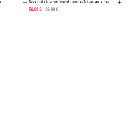
e
Robe midi à imprimé floral et manches 3/4 transparentes
56,69 €
Price reduced from
89,99 €
to