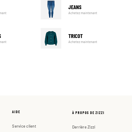
JEANS
Achetez maintenant
enant
TRICOT
S
Achetez maintenant
enant
AIDE
À PROPOS DE ZIZZI
Service client
Derrière Zizzi