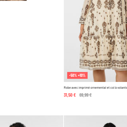
-50% +10%
Robe avec imprimé ornemental et col à volant
31,50 €
Price reduced from
69,99 €
to