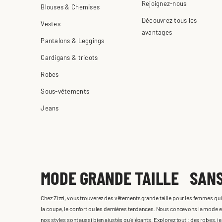
Rejoignez-nous
Blouses & Chemises
Découvrez tous les
Vestes
avantages
Pantalons & Leggings
Cardigans & tricots
Robes
Sous-vêtements
Jeans
MODE GRANDE TAILLE SAN
Chez Zizzi, vous trouverez des vêtements grande taille pour les femmes qu
la coupe, le confort ou les dernières tendances. Nous concevons la mode e
nos styles sont aussi bien ajustés qu'élégants. Explorez tout : des robes, j