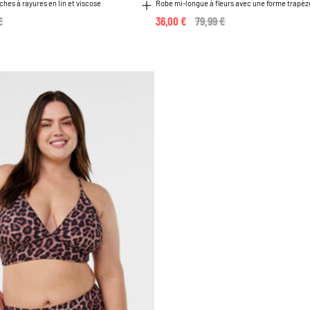
hes à rayures en lin et viscose
Robe mi-longue à fleurs avec une forme trapèz
 reduced from
€
to
36,00 €
Price reduced from
79,99 €
to