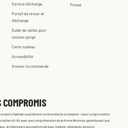
Service d'échange
Presse
Portail de retour et
d'échange
Guide de tailles pour
soutien-gorge
Carte-cadeau
Accessibilité
Annuler la commande
S COMPROMIS
i veulent s'habiller exactement comme elles le souhaitent – sans compromettre
n tailles 40-64 avec une compréhension de la forme féminine, garantissant que
eans, et chemisiers aux maillots de bain, lingerie, vêtements de sport,