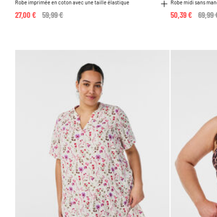
Robe imprimée en coton avec une taille élastique
Robe midi sans manc
27,00 €
Price reduced from
59,99 €
to
50,39 €
Price
69,99 