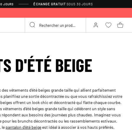
ÉCHANGE GRATUIT
SOUS 30 JOURS
30 JOURS
S D'ÉTÉ BEIGE
c des vêtements d'été beiges grande taille qui allient parfaitement
us planifiiez une sortie décontractée ou que vous rafraîchissiez votre
beiges offrent un look chic et décontracté qui flatte chaque courbe.
 vêtements d'été beiges grande taille qui célèbrent un style sans
es répondent aux besoins des journées plus chaudes. Imaginez-vous
te pour les brunchs décontractés ou les rassemblements estivaux.
, le
pantalon d'été beige
est idéal à associer à vos hauts préférés,