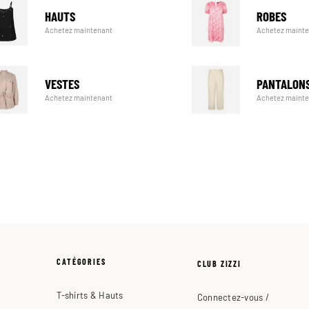
HAUTS
ROBES
Achetez maintenant
Achetez maint
VESTES
PANTALON
Achetez maintenant
Achetez maint
CATÉGORIES
CLUB ZIZZI
T-shirts & Hauts
Connectez-vous /