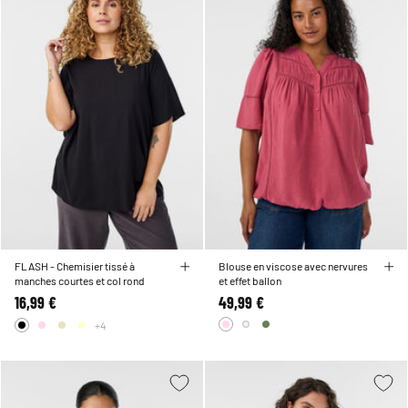
FLASH - Chemisier tissé à
Blouse en viscose avec nervures
manches courtes et col rond
et effet ballon
16,99 €
49,99 €
+4