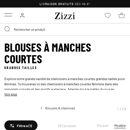
POLITIQUE DE RETOUR DE
30 JOURS
Menu
BLOUSES À MANCHES
COURTES
GRANDES TAILLES
Explore notre grande variété de chemisiers à manches courtes grandes tailles pour
femmes. Tu trouveras ici des chemisiers à manches courtes féminins dans des
imprimés colorés et des motifs audacieux. Adapte-toi à la météo du jour en
Voir plus
portant une chemise ou un chemisier grande taille à manches courtes. Porte-le avec
un
jean
ou un
short
en toute occasion.
Blouses & chemises
B
Produit
Modèle
237 produits
Filtres
(1)