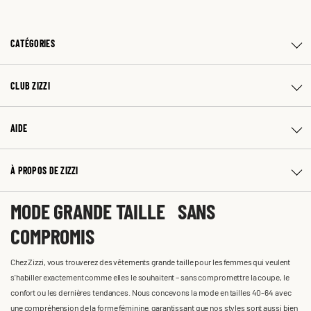
CATÉGORIES
CLUB ZIZZI
AIDE
À PROPOS DE ZIZZI
MODE GRANDE TAILLE SANS
COMPROMIS
Chez Zizzi, vous trouverez des vêtements grande taille pour les femmes qui veulent
s'habiller exactement comme elles le souhaitent – sans compromettre la coupe, le
confort ou les dernières tendances. Nous concevons la mode en tailles 40-64 avec
une compréhension de la forme féminine, garantissant que nos styles sont aussi bien