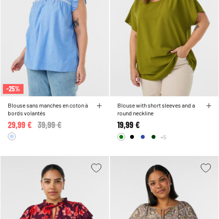
-25%
Blouse sans manches en coton à
Blouse with short sleeves and a
bords volantés
round neckline
29,99 €
Price reduced from
39,99 €
to
19,99 €
+5