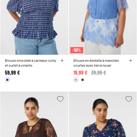
-50%
Blouse smockée à carreaux vichy
Blouse en dentelle à manches
et ourlet à volants
courtes avec lien à nouer
59,99 €
19,99 €
Price reduced from
39,99 €
to