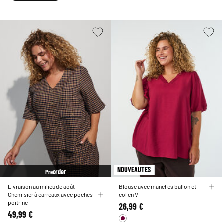
NOUVEAUTÉS
order
Pre
Livraison au milieu de août
Blouse avec manches ballon et
Chemisier à carreaux avec poches
col en V
poitrine
26,99 €
49,99 €