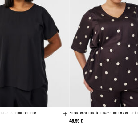
ourtes et encolure ronde
Blouse en viscose à pois avec col en V et lien à
49,99 €