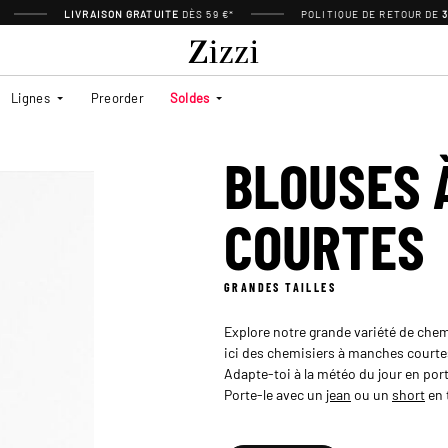
LIVRAISON GRATUITE
DÈS 59 €*
POLITIQUE DE RETOUR DE
Lignes
Preorder
Soldes
BLOUSES 
COURTES
GRANDES TAILLES
Explore notre grande variété de che
ici des chemisiers à manches courte
Adapte-toi à la météo du jour en por
Porte-le avec un
jean
ou un
short
en 