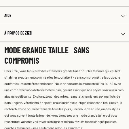
AIDE
À PROPOS DE ZIZZI
MODE GRANDE TAILLE SANS
COMPROMIS
Chez Zizzi, vous trouverez des vêtements grande taille pour les femmes qui veulent
s'habiller exactement comme elles le souhaitent – sans compromettre la coupe, le
confort ou les dernières tendances. Nous concevons la mode en tailles 40-64 avec
une compréhension de la forme féminine, garantissant que nos styles sont aussi bien
ajustés qu'élégants. Explorez tout : des robes, jeans, et chemisiers aux maillots de
bain, lingerie, vêtements de sport, chaussures extra larges et accessoires. Que vous
recherchiez une nouvelle tenue de tous les jours, une tenue de soirée, ou des styles
qui vous suivent toute la journée, vous trouverez une mode grande taille qui vous
ressemble. Achetez vos favoris en ligne et découvrez une mode conçue pour les
courbes féminines – pas seulement selon les standards.