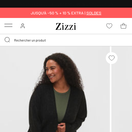
LIVRAISON GRATUITE
DÈS 59 €*
JUSQU’À -50 % + 10 % EXTRA |
SOLDES
Menu