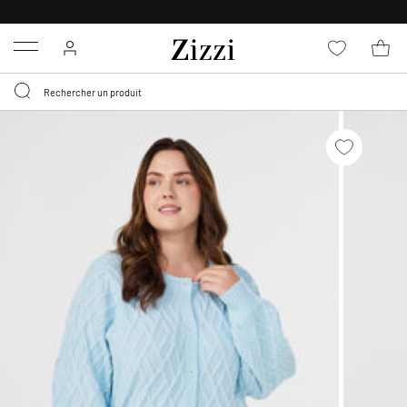
LIVRAISON GRATUITE
DÈS 59 €*
Menu