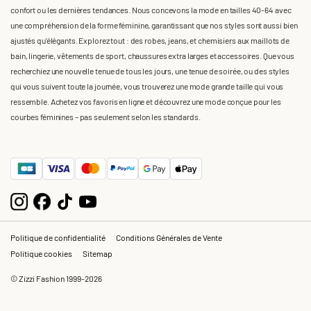
confort ou les dernières tendances. Nous concevons la mode en tailles 40-64 avec
une compréhension de la forme féminine, garantissant que nos styles sont aussi bien
ajustés qu'élégants. Explorez tout : des robes, jeans, et chemisiers aux maillots de
bain, lingerie, vêtements de sport, chaussures extra larges et accessoires. Que vous
recherchiez une nouvelle tenue de tous les jours, une tenue de soirée, ou des styles
qui vous suivent toute la journée, vous trouverez une mode grande taille qui vous
ressemble. Achetez vos favoris en ligne et découvrez une mode conçue pour les
courbes féminines – pas seulement selon les standards.
Politique de confidentialité
Conditions Générales de Vente
Politique cookies
Sitemap
© Zizzi Fashion 1999-2026