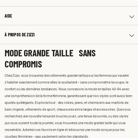
AIDE
À PROPOS DE ZIZZI
MODE GRANDE TAILLE SANS
COMPROMIS
Chez Zizzi, vous trouverez des vêtements grande taille pour les femmes qui veulent
s'habiller exactement comme elles le souhaitent – sans compromettre la coupe, le
confort ou les dernières tendances. Nous concevons la mode en tailles 40-64 avec
une compréhension de la forme féminine, garantissant que nos styles sont aussi bien
ajustés qu'élégants. Explorez tout : des robes, jeans, et chemisiers aux maillots de
bain, lingerie, vêtements de sport, chaussures extra larges et accessoires. Que vous
recherchiez une nouvelle tenue de tous les jours, une tenue de soirée, ou des styles
qui vous suivent toute la journée, vous trouverez une mode grande taille qui vous
ressemble. Achetez vos favoris en ligne et découvrez une mode conçue pour les
courbes féminines – pas seulement selon les standards.