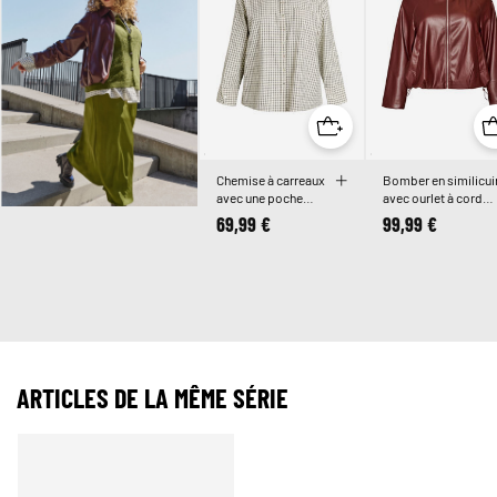
Chemise à carreaux
Bomber en similicui
avec une poche
avec ourlet à cordon
poitrine
de serrage
69,99 €
99,99 €
ARTICLES DE LA MÊME SÉRIE