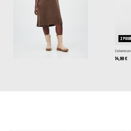
2 POUR
Collants en
14,99 €