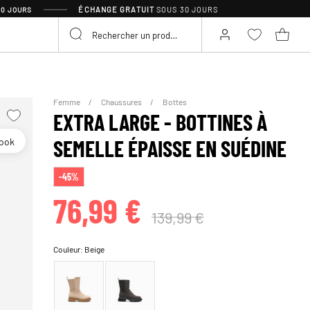
ÉCHANGE GRATUIT
SOUS 30 JOURS
30 JOURS
Femme
Chaussures
Bottes
EXTRA LARGE - BOTTINES À
look
SEMELLE ÉPAISSE EN SUÉDINE
-45%
76,99 €
139,99 €
Couleur:
Beige