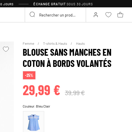
ÉCHANGE GRATUIT
SOUS 30 JOURS
30 JOURS
Femme
T-shirts & Hauts
Hauts
BLOUSE SANS MANCHES EN
COTON À BORDS VOLANTÉS
-25%
29,99 €
39,99 €
Couleur:
Bleu Clair