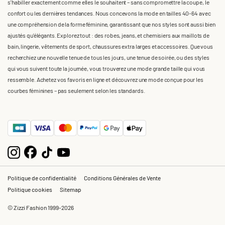
s'habiller exactement comme elles le souhaitent – sans compromettre la coupe, le
confort ou les dernières tendances. Nous concevons la mode en tailles 40-64 avec
une compréhension de la forme féminine, garantissant que nos styles sont aussi bien
ajustés qu'élégants. Explorez tout : des robes, jeans, et chemisiers aux maillots de
bain, lingerie, vêtements de sport, chaussures extra larges et accessoires. Que vous
recherchiez une nouvelle tenue de tous les jours, une tenue de soirée, ou des styles
qui vous suivent toute la journée, vous trouverez une mode grande taille qui vous
ressemble. Achetez vos favoris en ligne et découvrez une mode conçue pour les
courbes féminines – pas seulement selon les standards.
Politique de confidentialité
Conditions Générales de Vente
Politique cookies
Sitemap
© Zizzi Fashion 1999-2026