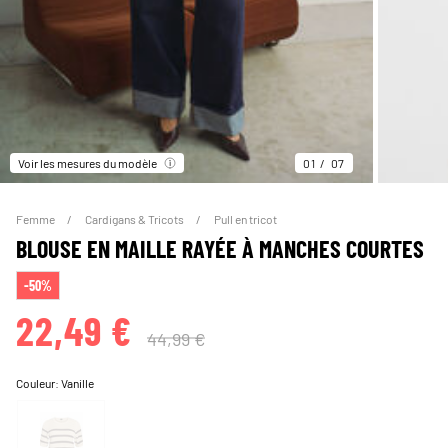
Voir les mesures du modèle
01
07
Femme
Cardigans & Tricots
Pull en tricot
BLOUSE EN MAILLE RAYÉE À MANCHES COURTES
-50%
22,49 €
44,99 €
Couleur:
Vanille