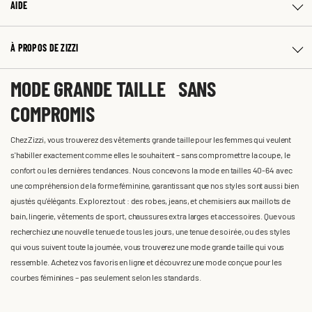
AIDE
À PROPOS DE ZIZZI
MODE GRANDE TAILLE SANS
COMPROMIS
Chez Zizzi, vous trouverez des vêtements grande taille pour les femmes qui veulent
s'habiller exactement comme elles le souhaitent – sans compromettre la coupe, le
confort ou les dernières tendances. Nous concevons la mode en tailles 40-64 avec
une compréhension de la forme féminine, garantissant que nos styles sont aussi bien
ajustés qu'élégants. Explorez tout : des robes, jeans, et chemisiers aux maillots de
bain, lingerie, vêtements de sport, chaussures extra larges et accessoires. Que vous
recherchiez une nouvelle tenue de tous les jours, une tenue de soirée, ou des styles
qui vous suivent toute la journée, vous trouverez une mode grande taille qui vous
ressemble. Achetez vos favoris en ligne et découvrez une mode conçue pour les
courbes féminines – pas seulement selon les standards.