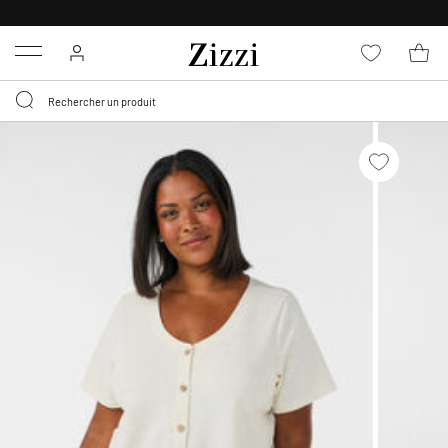
LIVRAISON GRATUITE
DÈS 59 €*
Menu