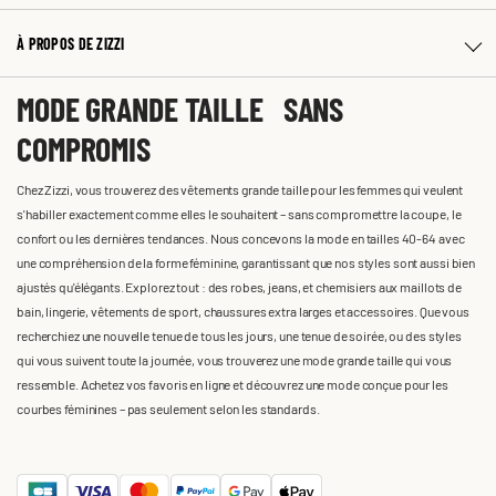
À PROPOS DE ZIZZI
MODE GRANDE TAILLE SANS
COMPROMIS
Chez Zizzi, vous trouverez des vêtements grande taille pour les femmes qui veulent
s'habiller exactement comme elles le souhaitent – sans compromettre la coupe, le
confort ou les dernières tendances. Nous concevons la mode en tailles 40-64 avec
une compréhension de la forme féminine, garantissant que nos styles sont aussi bien
ajustés qu'élégants. Explorez tout : des robes, jeans, et chemisiers aux maillots de
bain, lingerie, vêtements de sport, chaussures extra larges et accessoires. Que vous
recherchiez une nouvelle tenue de tous les jours, une tenue de soirée, ou des styles
qui vous suivent toute la journée, vous trouverez une mode grande taille qui vous
ressemble. Achetez vos favoris en ligne et découvrez une mode conçue pour les
courbes féminines – pas seulement selon les standards.