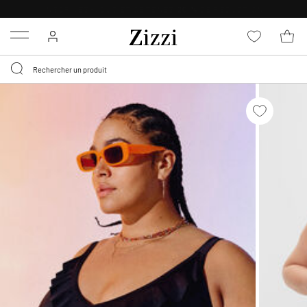
LIVRAISON GRATUITE
DÈS 59 €*
Menu