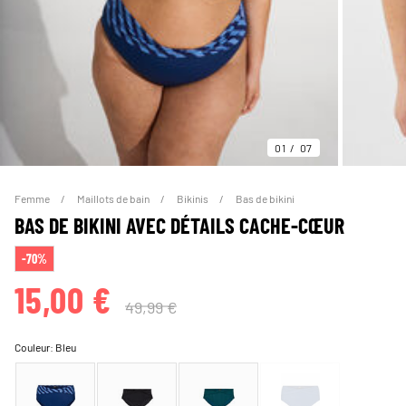
01
07
Femme
Maillots de bain
Bikinis
Bas de bikini
BAS DE BIKINI AVEC DÉTAILS CACHE-CŒUR
-70%
15,00 €
49,99 €
Couleur:
Bleu