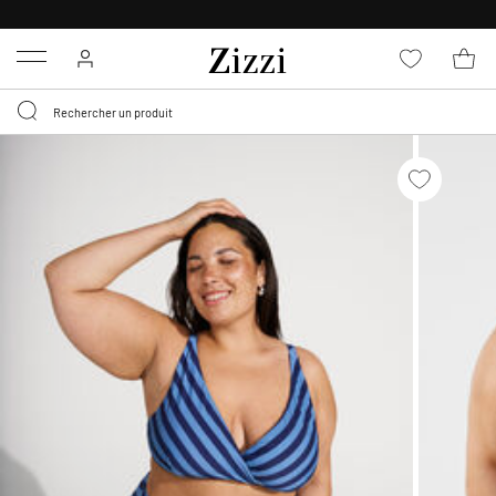
LIVRAISON GRATUITE
DÈS 59 €*
Menu