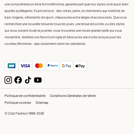
une compréhension de la forme féminine, garantissant que nos styles sont aussi bien
ajustés qu'élégants. Explorez tout : des robes, jeans, et chemisiers aux maillots de
bain, lingerie, vêtements de sport, chaussures extra larges et accessoires. Que vous
recherchiez une nouvelle tenue de tous les jours, une tenue de soirée, ou des styles
qui vous suivent toute la journée, vous trouverez une mode grande taille qui vous
ressemble. Achetez vos favoris en ligne et découvrez une mode conçue pour les
courbes féminines – pas seulement selon les standards.
Politique de confidentialité
Conditions Générales de Vente
Politique cookies
Sitemap
© Zizzi Fashion 1999-2026