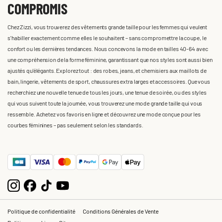
COMPROMIS
Chez Zizzi, vous trouverez des vêtements grande taille pour les femmes qui veulent
s'habiller exactement comme elles le souhaitent – sans compromettre la coupe, le
confort ou les dernières tendances. Nous concevons la mode en tailles 40-64 avec
une compréhension de la forme féminine, garantissant que nos styles sont aussi bien
ajustés qu'élégants. Explorez tout : des robes, jeans, et chemisiers aux maillots de
bain, lingerie, vêtements de sport, chaussures extra larges et accessoires. Que vous
recherchiez une nouvelle tenue de tous les jours, une tenue de soirée, ou des styles
qui vous suivent toute la journée, vous trouverez une mode grande taille qui vous
ressemble. Achetez vos favoris en ligne et découvrez une mode conçue pour les
courbes féminines – pas seulement selon les standards.
Politique de confidentialité
Conditions Générales de Vente