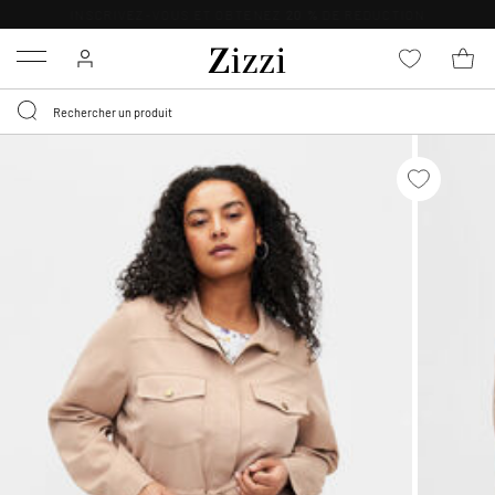
LIVRAISON GRATUITE
DÈS 59 €*
Menu