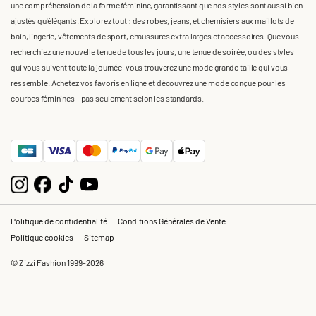
une compréhension de la forme féminine, garantissant que nos styles sont aussi bien
ajustés qu'élégants. Explorez tout : des robes, jeans, et chemisiers aux maillots de
bain, lingerie, vêtements de sport, chaussures extra larges et accessoires. Que vous
recherchiez une nouvelle tenue de tous les jours, une tenue de soirée, ou des styles
qui vous suivent toute la journée, vous trouverez une mode grande taille qui vous
ressemble. Achetez vos favoris en ligne et découvrez une mode conçue pour les
courbes féminines – pas seulement selon les standards.
Politique de confidentialité
Conditions Générales de Vente
Politique cookies
Sitemap
© Zizzi Fashion 1999-2026