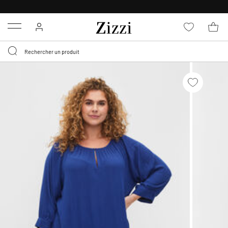
LIVRAISON GRATUITE
DÈS 59 €*
Menu