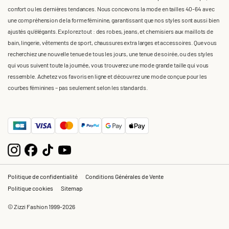
confort ou les dernières tendances. Nous concevons la mode en tailles 40-64 avec
une compréhension de la forme féminine, garantissant que nos styles sont aussi bien
ajustés qu'élégants. Explorez tout : des robes, jeans, et chemisiers aux maillots de
bain, lingerie, vêtements de sport, chaussures extra larges et accessoires. Que vous
recherchiez une nouvelle tenue de tous les jours, une tenue de soirée, ou des styles
qui vous suivent toute la journée, vous trouverez une mode grande taille qui vous
ressemble. Achetez vos favoris en ligne et découvrez une mode conçue pour les
courbes féminines – pas seulement selon les standards.
Politique de confidentialité
Conditions Générales de Vente
Politique cookies
Sitemap
© Zizzi Fashion 1999-2026