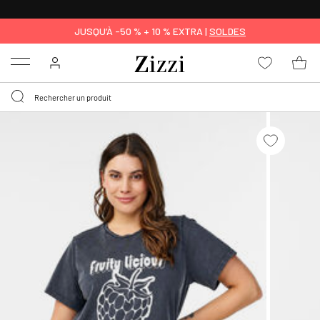
LIVRAISON GRATUITE
DÈS 59 €*
JUSQU’À -50 % + 10 % EXTRA |
SOLDES
Menu