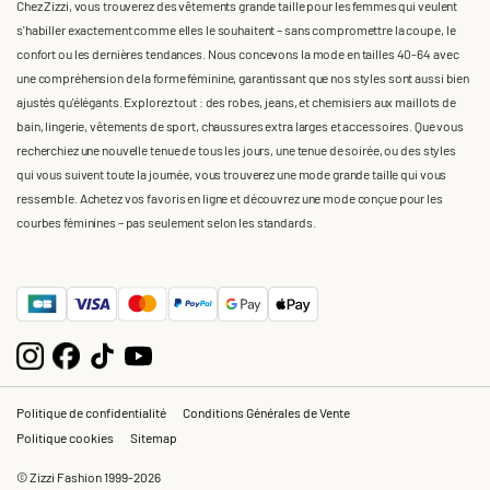
Chez Zizzi, vous trouverez des vêtements grande taille pour les femmes qui veulent
s'habiller exactement comme elles le souhaitent – sans compromettre la coupe, le
confort ou les dernières tendances. Nous concevons la mode en tailles 40-64 avec
une compréhension de la forme féminine, garantissant que nos styles sont aussi bien
ajustés qu'élégants. Explorez tout : des robes, jeans, et chemisiers aux maillots de
bain, lingerie, vêtements de sport, chaussures extra larges et accessoires. Que vous
recherchiez une nouvelle tenue de tous les jours, une tenue de soirée, ou des styles
qui vous suivent toute la journée, vous trouverez une mode grande taille qui vous
ressemble. Achetez vos favoris en ligne et découvrez une mode conçue pour les
courbes féminines – pas seulement selon les standards.
Politique de confidentialité
Conditions Générales de Vente
Politique cookies
Sitemap
© Zizzi Fashion 1999-2026