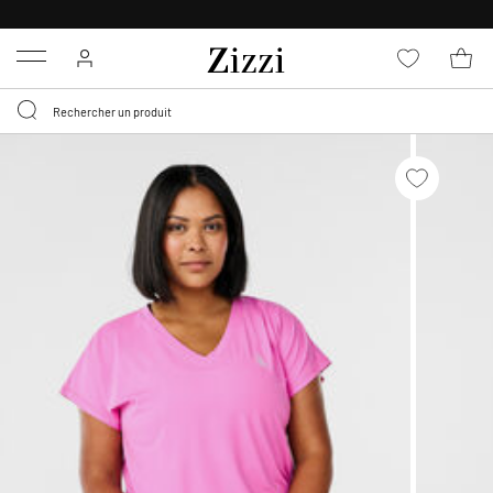
LIVRAISON GRATUITE
DÈS 59 €*
Menu