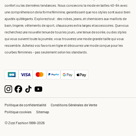
confort ou les dernières tendances. Nous concevons la mode en tailles 40-64 avec
une compréhension de la forme féminine, garantissant que nos styles sont aussi bien
ajustés qu'élégants. Explorez tout : des robes, jeans, et chemisiers aux maillots de
bain, lingerie, vêtements de sport, chaussures extra larges et accessoires. Que vous
recherchiez une nouvelle tenue de tous les jours, une tenue de soirée, ou des styles
qui vous suivent toute la journée, vous trouverez une mode grande taille qui vous
ressemble. Achetez vos favoris en ligne et découvrez une mode conçue pour les
courbes féminines – pas seulement selon les standards.
Politique de confidentialité
Conditions Générales de Vente
Politique cookies
Sitemap
© Zizzi Fashion 1999-2026