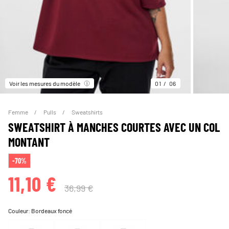
Voir les mesures du modèle
01
06
Femme
Pulls
Sweatshirts
SWEATSHIRT À MANCHES COURTES AVEC UN COL
MONTANT
-70%
11,10 €
36,99 €
Couleur:
Bordeaux foncé