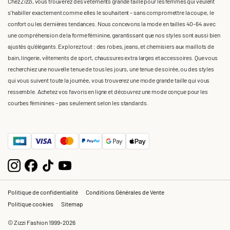
Chez Zizzi, vous trouverez des vêtements grande taille pour les femmes qui veulent
s'habiller exactement comme elles le souhaitent – sans compromettre la coupe, le
confort ou les dernières tendances. Nous concevons la mode en tailles 40-64 avec
une compréhension de la forme féminine, garantissant que nos styles sont aussi bien
ajustés qu'élégants. Explorez tout : des robes, jeans, et chemisiers aux maillots de
bain, lingerie, vêtements de sport, chaussures extra larges et accessoires. Que vous
recherchiez une nouvelle tenue de tous les jours, une tenue de soirée, ou des styles
qui vous suivent toute la journée, vous trouverez une mode grande taille qui vous
ressemble. Achetez vos favoris en ligne et découvrez une mode conçue pour les
courbes féminines – pas seulement selon les standards.
Politique de confidentialité
Conditions Générales de Vente
Politique cookies
Sitemap
© Zizzi Fashion 1999-2026