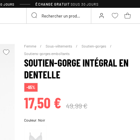
ÉCHANGE GRATUIT
SOUS 30 JOURS
30 JOURS
Femme
Sous-vêtements
Soutien-gorges
Soutiens-gorges emboîtants
SOUTIEN-GORGE INTÉGRAL EN
DENTELLE
-65%
17,50 €
49,99 €
Couleur:
Noir