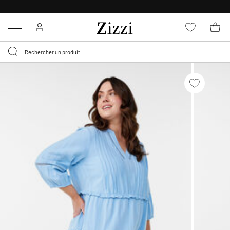
LIVRAISON GRATUITE
DÈS 59 €*
Menu