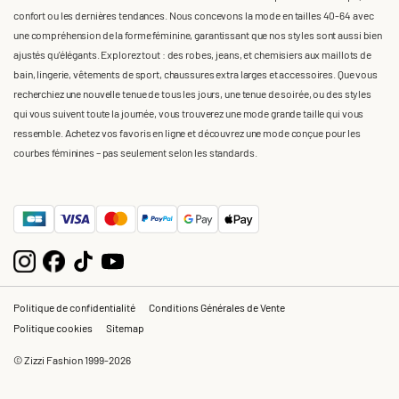
confort ou les dernières tendances. Nous concevons la mode en tailles 40-64 avec
une compréhension de la forme féminine, garantissant que nos styles sont aussi bien
ajustés qu'élégants. Explorez tout : des robes, jeans, et chemisiers aux maillots de
bain, lingerie, vêtements de sport, chaussures extra larges et accessoires. Que vous
recherchiez une nouvelle tenue de tous les jours, une tenue de soirée, ou des styles
qui vous suivent toute la journée, vous trouverez une mode grande taille qui vous
ressemble. Achetez vos favoris en ligne et découvrez une mode conçue pour les
courbes féminines – pas seulement selon les standards.
Politique de confidentialité
Conditions Générales de Vente
Politique cookies
Sitemap
© Zizzi Fashion 1999-2026