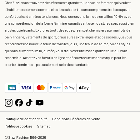
Chez Zizzi, vous trouverez des vêtements grande taille pour les femmes qui veulent
s'habiller exactement comme elles le souhaitent – sans compromettre la coupe, le
confort ou les dernières tendances. Nous concevons la mode en tailles 40-64 avec
une compréhension de la forme féminine, garantissant que nos styles sont aussi bien
ajustés qu'élégants. Explorez tout : des robes, jeans, et chemisiers aux maillots de
bain, lingerie, vêtements de sport, chaussures extra larges et accessoires. Que vous
recherchiez une nouvelle tenue de tous les jours, une tenue de soirée, ou des styles
qui vous suivent toute la journée, vous trouverez une mode grande taille qui vous
ressemble. Achetez vos favoris en ligne et découvrez une mode conçue pour les
courbes féminines – pas seulement selon les standards.
Politique de confidentialité
Conditions Générales de Vente
Politique cookies
Sitemap
© Zizzi Fashion 1999-2026