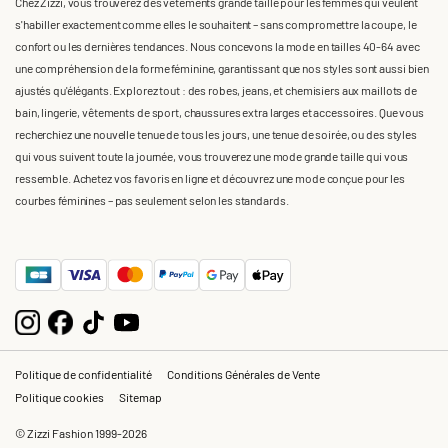
Chez Zizzi, vous trouverez des vêtements grande taille pour les femmes qui veulent
s'habiller exactement comme elles le souhaitent – sans compromettre la coupe, le
confort ou les dernières tendances. Nous concevons la mode en tailles 40-64 avec
une compréhension de la forme féminine, garantissant que nos styles sont aussi bien
ajustés qu'élégants. Explorez tout : des robes, jeans, et chemisiers aux maillots de
bain, lingerie, vêtements de sport, chaussures extra larges et accessoires. Que vous
recherchiez une nouvelle tenue de tous les jours, une tenue de soirée, ou des styles
qui vous suivent toute la journée, vous trouverez une mode grande taille qui vous
ressemble. Achetez vos favoris en ligne et découvrez une mode conçue pour les
courbes féminines – pas seulement selon les standards.
Politique de confidentialité
Conditions Générales de Vente
Politique cookies
Sitemap
© Zizzi Fashion 1999-2026