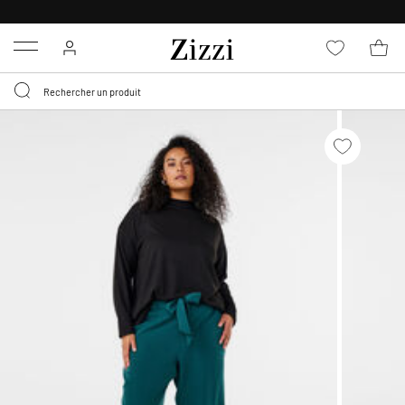
LIVRAISON GRATUITE
DÈS 59 €*
Menu