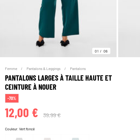
01
06
Femme
Pantalons & Leggings
Pantalons
PANTALONS LARGES À TAILLE HAUTE ET
CEINTURE À NOUER
-70%
12,00 €
39,99 €
Couleur:
Vert foncé