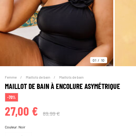
01
10
Femme
Maillots de bain
Maillots de bain
MAILLOT DE BAIN À ENCOLURE ASYMÉTRIQUE
-70%
27,00 €
89,99 €
Couleur:
Noir