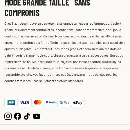
MODE GRANDE TAILLE SANS
COMPROMIS
Chez Zizzi, vous trouverez des vêtements grande taille pour les femmes qui veulent
s'habiller exactement comme elles le souhaitent – sans compromettre la coupe, le
confort ou les dernières tendances. Nous concevons la mode en tailles 40-64 avec
une compréhension de la forme féminine, garantissant que nos styles sont aussi bien
ajustés qu'élégants. Explorez tout : des robes, jeans, et chemisiers aux maillots de
bain, lingerie, vêtements de sport, chaussures extra larges et accessoires. Que vous
recherchiez une nouvelle tenue de tous les jours, une tenue de soirée, ou des styles
qui vous suivent toute la journée, vous trouverez une mode grande taille qui vous
ressemble. Achetez vos favoris en ligne et découvrez une mode conçue pour les
courbes féminines – pas seulement selon les standards.