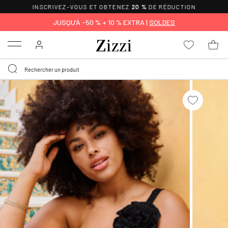
INSCRIVEZ-VOUS ET OBTENEZ
20 %
DE RÉDUCTION
JUSQU’À -50 % + 10 % EXTRA |
SOLDES
Menu