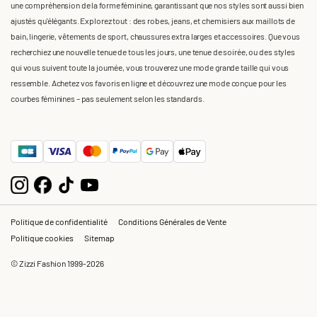
une compréhension de la forme féminine, garantissant que nos styles sont aussi bien
ajustés qu'élégants. Explorez tout : des robes, jeans, et chemisiers aux maillots de
bain, lingerie, vêtements de sport, chaussures extra larges et accessoires. Que vous
recherchiez une nouvelle tenue de tous les jours, une tenue de soirée, ou des styles
qui vous suivent toute la journée, vous trouverez une mode grande taille qui vous
ressemble. Achetez vos favoris en ligne et découvrez une mode conçue pour les
courbes féminines – pas seulement selon les standards.
Politique de confidentialité
Conditions Générales de Vente
Politique cookies
Sitemap
© Zizzi Fashion 1999-2026