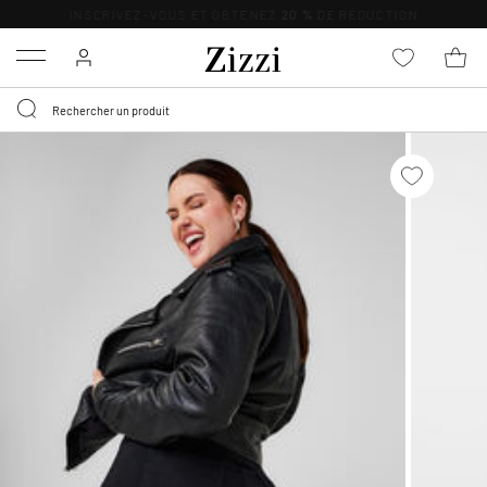
LIVRAISON GRATUITE
DÈS 59 €*
Menu