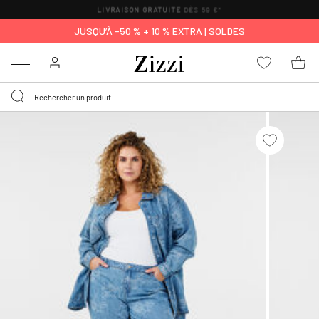
LIVRAISON GRATUITE
DÈS 59 €*
JUSQU’À -50 % + 10 % EXTRA |
SOLDES
Menu