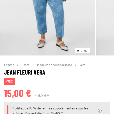
01
07
Femme
Jeans
Modèles de coupe de jeans
Vera
JEAN FLEURI VERA
-70%
15,00 €
49,99 €
Profitez de 10 % de remise supplémentaire sur les
articles déjà réduits jusqu'à -50 % !