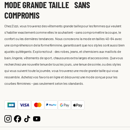
MODE GRANDE TAILLE SANS
COMPROMIS
Chez Zizzi, vous trouverez des vêtements grande taille pour les femmes qui veulent
s'habiller exactement comme elles le souhaitent – sans compromettre la coupe, le
confort ou les dernières tendances. Nous concevons la mode en tailles 40-64 avec
une compréhension de la forme féminine, garantissant que nos styles sont aussi bien
ajustés qu'élégants. Explorez tout : des robes, jeans, et chemisiers aux maillots de
bain, lingerie, vêtements de sport, chaussures extra larges et accessoires. Que vous
recherchiez une nouvelle tenue de tous les jours, une tenue de soirée, ou des styles
qui vous suivent toute la journée, vous trouverez une mode grande taille qui vous
ressemble. Achetez vos favoris en ligne et découvrez une mode conçue pour les
courbes féminines – pas seulement selon les standards.