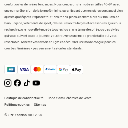
confort ou les dernières tendances. Nous concevons la mode en tailles 40-64 avec
une compréhension de la forme féminine, garantissant que nos styles sont aussi bien
ajustés qu'élégants. Explorez tout : des robes, jeans, et chemisiers aux maillots de
bain, lingerie, vêtements de sport, chaussures extra larges et accessoires. Que vous
recherchiez une nouvelle tenue de tous les jours, une tenue de soirée, ou des styles
qui vous suivent toute la journée, vous trouverez une mode grande taille qui vous
ressemble. Achetez vos favoris en ligne et découvrez une mode conçue pour les
courbes féminines – pas seulement selon les standards.
Politique de confidentialité
Conditions Générales de Vente
Politique cookies
Sitemap
© Zizzi Fashion 1999-2026