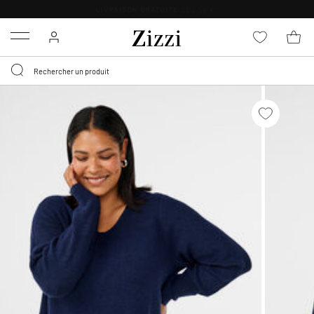
LIVRAISON GRATUITE
DÈS 59 €*
Menu