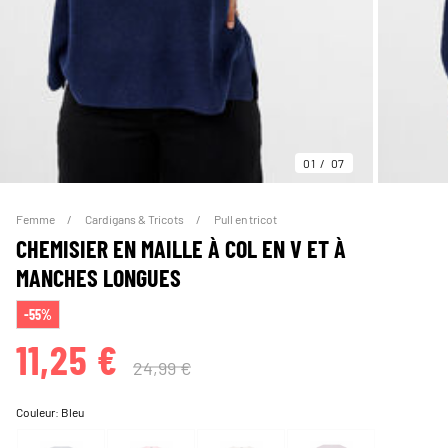
01
07
Femme
Cardigans & Tricots
Pull en tricot
CHEMISIER EN MAILLE À COL EN V ET À
MANCHES LONGUES
-55%
11,25 €
24,99 €
Couleur:
Bleu