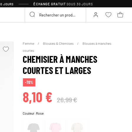
ÉCHANGE GRATUIT
SOUS 30 JOURS
30 JOURS
Femme
Blouses & Chemises
Blouses à manches
courtes
CHEMISIER À MANCHES
COURTES ET LARGES
-70%
8,10 €
26,99 €
Couleur:
Rose