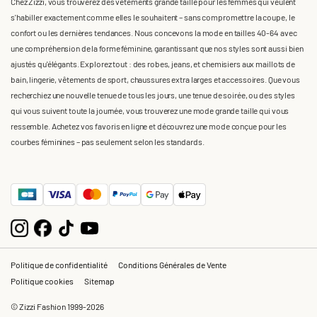
Chez Zizzi, vous trouverez des vêtements grande taille pour les femmes qui veulent
s'habiller exactement comme elles le souhaitent – sans compromettre la coupe, le
confort ou les dernières tendances. Nous concevons la mode en tailles 40-64 avec
une compréhension de la forme féminine, garantissant que nos styles sont aussi bien
ajustés qu'élégants. Explorez tout : des robes, jeans, et chemisiers aux maillots de
bain, lingerie, vêtements de sport, chaussures extra larges et accessoires. Que vous
recherchiez une nouvelle tenue de tous les jours, une tenue de soirée, ou des styles
qui vous suivent toute la journée, vous trouverez une mode grande taille qui vous
ressemble. Achetez vos favoris en ligne et découvrez une mode conçue pour les
courbes féminines – pas seulement selon les standards.
Politique de confidentialité
Conditions Générales de Vente
Politique cookies
Sitemap
© Zizzi Fashion 1999-2026