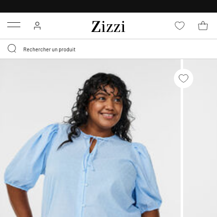
LIVRAISON GRATUITE
DÈS 59 €*
Menu