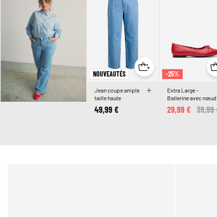
NOUVEAUTÉS
-25%
Jean coupe ample
Extra Large -
taille haute
Ballerine avec nœud
49,99 €
29,99 €
Price 
39,99 