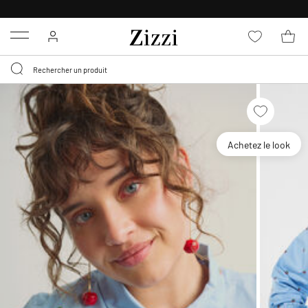
LIVRAISON GRATUITE
DÈS 59 €*
Menu
Achetez le look