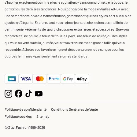
s'habiller exactement comme elles le souhaitent – sans compromettre la coupe, le
confort ou les dernières tendances. Nous concevons la mode en tailles 40-64 avec
une compréhension de la forme féminine, garantissant que nos styles sont aussi bien
ajustés qu'élégants. Explorez tout : des robes, jeans, et chemisiers aux maillots de
bain, lingerie, vêtements de sport, chaussures extra larges et accessoires. Que vous
recherchiez une nouvelle tenue de tous les jours, une tenue de soirée, ou des styles
qui vous suivent toute la journée, vous trouverez une mode grande taille qui vous
ressemble. Achetez vos favoris en ligne et découvrez une mode conçue pour les
courbes féminines – pas seulement selon les standards.
Politique de confidentialité
Conditions Générales de Vente
Politique cookies
Sitemap
© Zizzi Fashion 1999-2026