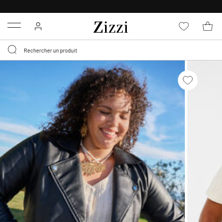
LIVRAISON GRATUITE
DÈS 59 €*
Menu