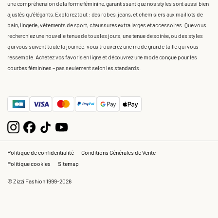
une compréhension de la forme féminine, garantissant que nos styles sont aussi bien
ajustés qu'élégants. Explorez tout : des robes, jeans, et chemisiers aux maillots de
bain, lingerie, vêtements de sport, chaussures extra larges et accessoires. Que vous
recherchiez une nouvelle tenue de tous les jours, une tenue de soirée, ou des styles
qui vous suivent toute la journée, vous trouverez une mode grande taille qui vous
ressemble. Achetez vos favoris en ligne et découvrez une mode conçue pour les
courbes féminines – pas seulement selon les standards.
Politique de confidentialité
Conditions Générales de Vente
Politique cookies
Sitemap
© Zizzi Fashion 1999-2026