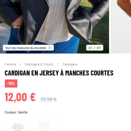
Voir les mesures du modèle
01
07
Femme
Cardigans & Tricots
Cardigans
CARDIGAN EN JERSEY À MANCHES COURTES
-70%
12,00 €
39,99 €
Couleur:
Vanille