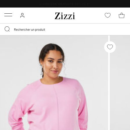
LIVRAISON GRATUITE
DÈS 59 €*
Menu