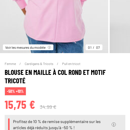
Voir les mesures du modèle
01
07
Femme
Cardigans & Tricots
Pull en tricot
BLOUSE EN MAILLE À COL ROND ET MOTIF
TRICOTÉ
-50% +10%
15,75 €
34,99 €
Profitez de 10 % de remise supplémentaire sur les
articles déjà réduits jusqu'à -50 % !