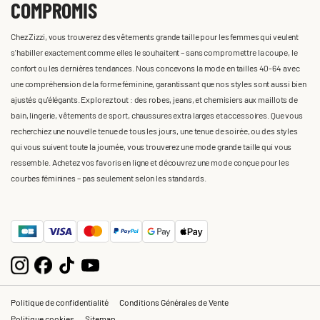
COMPROMIS
Chez Zizzi, vous trouverez des vêtements grande taille pour les femmes qui veulent
s'habiller exactement comme elles le souhaitent – sans compromettre la coupe, le
confort ou les dernières tendances. Nous concevons la mode en tailles 40-64 avec
une compréhension de la forme féminine, garantissant que nos styles sont aussi bien
ajustés qu'élégants. Explorez tout : des robes, jeans, et chemisiers aux maillots de
bain, lingerie, vêtements de sport, chaussures extra larges et accessoires. Que vous
recherchiez une nouvelle tenue de tous les jours, une tenue de soirée, ou des styles
qui vous suivent toute la journée, vous trouverez une mode grande taille qui vous
ressemble. Achetez vos favoris en ligne et découvrez une mode conçue pour les
courbes féminines – pas seulement selon les standards.
Politique de confidentialité
Conditions Générales de Vente
Politique cookies
Sitemap