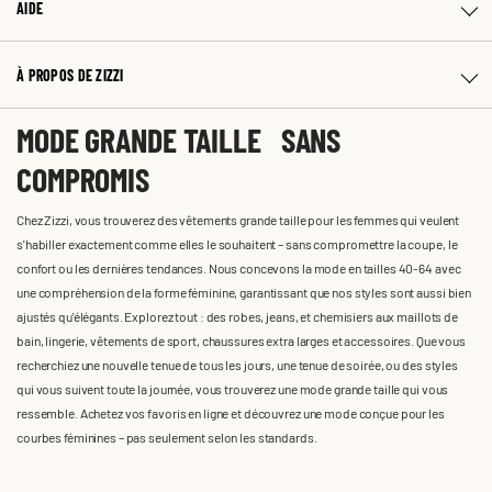
AIDE
À PROPOS DE ZIZZI
MODE GRANDE TAILLE SANS
COMPROMIS
Chez Zizzi, vous trouverez des vêtements grande taille pour les femmes qui veulent
s'habiller exactement comme elles le souhaitent – sans compromettre la coupe, le
confort ou les dernières tendances. Nous concevons la mode en tailles 40-64 avec
une compréhension de la forme féminine, garantissant que nos styles sont aussi bien
ajustés qu'élégants. Explorez tout : des robes, jeans, et chemisiers aux maillots de
bain, lingerie, vêtements de sport, chaussures extra larges et accessoires. Que vous
recherchiez une nouvelle tenue de tous les jours, une tenue de soirée, ou des styles
qui vous suivent toute la journée, vous trouverez une mode grande taille qui vous
ressemble. Achetez vos favoris en ligne et découvrez une mode conçue pour les
courbes féminines – pas seulement selon les standards.