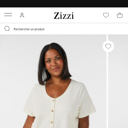
LIVRAISON GRATUITE
DÈS 59 €*
Menu