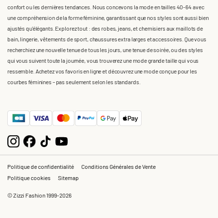
confort ou les dernières tendances. Nous concevons la mode en tailles 40-64 avec
une compréhension de la forme féminine, garantissant que nos styles sont aussi bien
ajustés qu'élégants. Explorez tout : des robes, jeans, et chemisiers aux maillots de
bain, lingerie, vêtements de sport, chaussures extra larges et accessoires. Que vous
recherchiez une nouvelle tenue de tous les jours, une tenue de soirée, ou des styles
qui vous suivent toute la journée, vous trouverez une mode grande taille qui vous
ressemble. Achetez vos favoris en ligne et découvrez une mode conçue pour les
courbes féminines – pas seulement selon les standards.
Politique de confidentialité
Conditions Générales de Vente
Politique cookies
Sitemap
© Zizzi Fashion 1999-2026