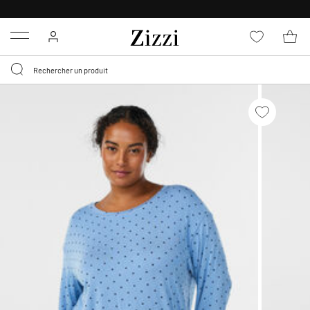
LIVRAISON GRATUITE
DÈS 59 €*
Menu